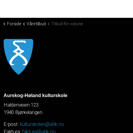
Forside
Våre tilbud
Tilbud for voksne
Aurskog-Høland kulturskole
Haldenveien 123
1940 Bjørkelangen
E-post:
kulturskolen@ahk.no
Faktura:
faktura@ahk.no