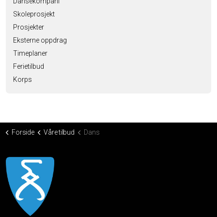
Dansekompani
Skoleprosjekt
Prosjekter
Eksterne oppdrag
Timeplaner
Ferietilbud
Korps
Forside
Våre tilbud
Dans