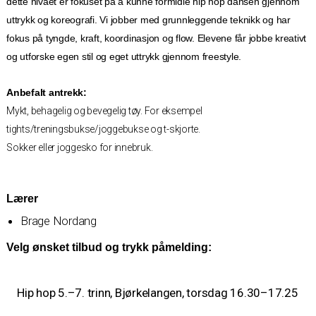
dette nivået er fokuset på å kunne formidle hip hop dansen gjennom
uttrykk og koreografi. Vi jobber med grunnleggende teknikk og har
fokus på tyngde, kraft, koordinasjon og flow. Elevene får jobbe kreativt
og utforske egen stil og eget uttrykk gjennom freestyle.
Anbefalt antrekk:
Mykt, behagelig og bevegelig tøy. For eksempel
tights/treningsbukse/joggebukse og t-skjorte.
Sokker eller joggesko for innebruk.
Lærer
Brage Nordang
Velg ønsket tilbud og trykk påmelding:
Hip hop 5.–7. trinn, Bjørkelangen, torsdag 16.30–17.25