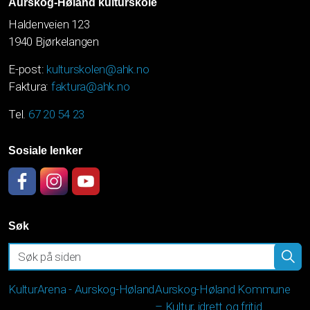
Aurskog-Høland kulturskole
Haldenveien 123
1940 Bjørkelangen
E-post:
kulturskolen@ahk.no
Faktura:
faktura@ahk.no
Tel.
67 20 54 23
Sosiale lenker
Facebook
Instagram
YouTube
Søk
KulturArena - Aurskog-Høland
Aurskog-Høland Kommune
– Kultur, idrett og fritid