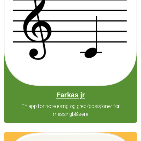
Farkas jr
En app for notelesing og grep/posisjoner for
messingblåsere