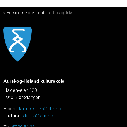
Forside
Foreldreinfo
Tips og triks
Aurskog-Høland kulturskole
Haldenveien 123
1940 Bjørkelangen
E-post:
kulturskolen@ahk.no
Faktura:
faktura@ahk.no