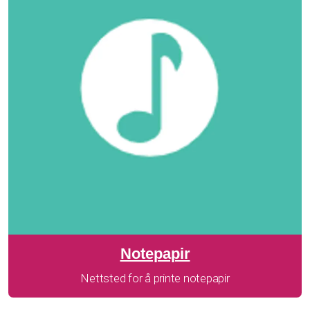
Notepapir
Nettsted for å printe notepapir