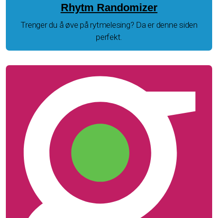
Rhytm Randomizer
Trenger du å øve på rytmelesing? Da er denne siden
perfekt.