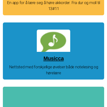
En app for å lære seg å høre akkorder. Fra dur og moll til
13#11
Musicca
Nettsted med forskjellige øvelser både notelesing og
hørelære