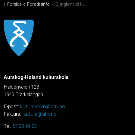
Forside
Foreldreinfo
Gjenglemt på kulturskolen
Aurskog-Høland kulturskole
Haldenveien 123
1940 Bjørkelangen
E-post:
kulturskolen@ahk.no
Faktura:
faktura@ahk.no
Tel.
67 20 54 23